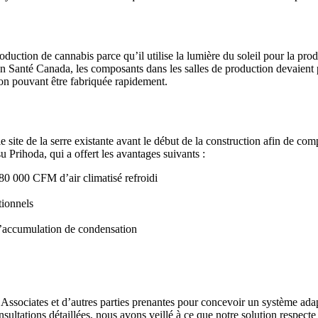
ction de cannabis parce qu’il utilise la lumière du soleil pour la produc
tion Santé Canada, les composants dans les salles de production devaient p
tion pouvant être fabriquée rapidement.
site de la serre existante avant le début de la construction afin de com
u Prihoda, qui a offert les avantages suivants :
780 000 CFM d’air climatisé refroidi
tionnels
 l’accumulation de condensation
& Associates et d’autres parties prenantes pour concevoir un système a
sultations détaillées, nous avons veillé à ce que notre solution respecte t