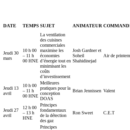
DATE
TEMPS
SUJET
ANIMATEUR
COMMANDI
La ventilation
des cuisines
commerciales
10 h 00
maximise les
Josh Gardner et
Jeudi 30
– 11 h
économies
Soheil
Air de printe
mars
00 HNE
d’énergie tout en
Shahidinejad
minimisant les
coûts
d’investissement
Meilleures
10 h 00
Jeudi 13
pratiques pour la
– 11 h
Brian Jennissen
Valent
avril
conception
00 HNE
DOAS
Principes
12 h 00
Jeudi 27
fondamentaux
– 13 h
Ron Sweet
C.E.T
avril
de la détection
HNE
des gaz
Principes