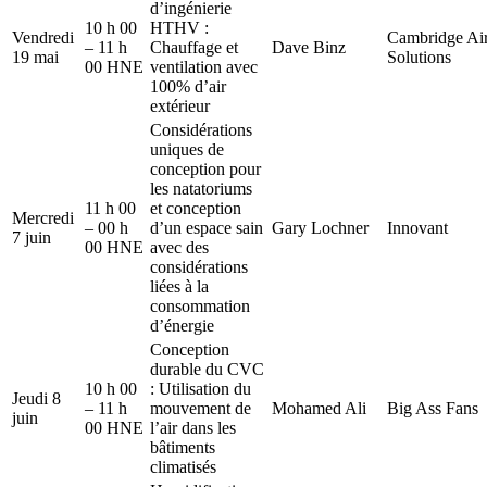
d’ingénierie
10 h 00
HTHV :
Vendredi
Cambridge Ai
– 11 h
Chauffage et
Dave Binz
19 mai
Solutions
00 HNE
ventilation avec
100% d’air
extérieur
Considérations
uniques de
conception pour
les natatoriums
11 h 00
et conception
Mercredi
– 00 h
d’un espace sain
Gary Lochner
Innovant
7 juin
00 HNE
avec des
considérations
liées à la
consommation
d’énergie
Conception
durable du CVC
10 h 00
: Utilisation du
Jeudi 8
– 11 h
mouvement de
Mohamed Ali
Big Ass Fans
juin
00 HNE
l’air dans les
bâtiments
climatisés