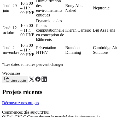
Humidification
10 h 00
Jeudi 29
des
Rony Abi-
– 11 h
Neptronic
juin
environnements
Nahed
00 HNE
critiques
Dynamique des
10 h 00
fluides
Jeudi 12
– 11 h
computationnelle
Kieran Carreiro
Big Ass Fans
octobre
00 HNE
en conception de
bâtiments
10 h 00
Jeudi 2
Présentation
Brandon
Cambridge Ai
– 11 h
novembre
HTHV
Dimming
Solutions
00 HNE
*Les dates et heures peuvent changer
Webinaires
Lien copié
Projets récents
Découvrez nos projets
Commencez dès aujourd’hui
O’Dell CVAC Group dessert le marché des équipements de