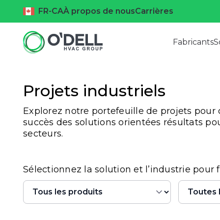
FR-CA
À propos de nous
Carrières
Fabricants
S
Projets industriels
Explorez notre portefeuille de projets po
succès des solutions orientées résultats po
secteurs.
Sélectionnez la solution et l’industrie pour 
Produits
Industri
Sélection de contenu
Sélection d