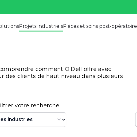
olutions
Projets industriels
Pièces et soins post-opératoire
ur comprendre comment O’Dell offre avec
ur des clients de haut niveau dans plusieurs
filtrer votre recherche
es
e contenu