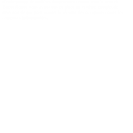
d’entreposage de matières dangereuses connue sous le nom de
Boom Room, nous avons mis en place un système complet de
détection de gaz pour assurer la sécurité des occupants contre les
composés inflammables.