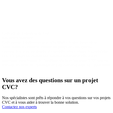
Entrepôt
de traitement de l’air
Kitchener-Waterloo
Entreposage à émissions nete zéro IPort - Nagas Innovation
Nous avons récemment terminé un projet de conception-
construction pour un groupe d’entrepôts zéro carbone à Cambridge,
ON. Ce projet nécessitait une solution hautement efficace et
innovante pour fournir le chauffage via la technologie VRF tout en
relevant les défis du chauffage de l’air extérieur dans un climat froid.
Vous avez des questions sur un projet
CVC?
Nos spécialistes sont prêts à répondre à vos questions sur vos projets
CVC et à vous aider à trouver la bonne solution.
Contactez nos experts