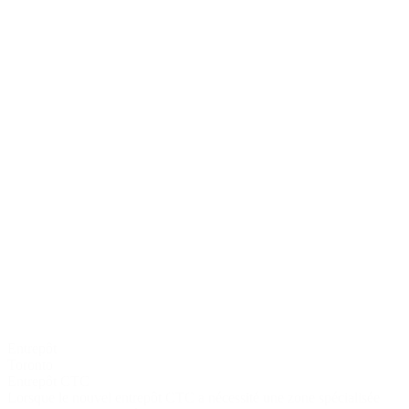
Entrepôt
Toronto
Entrepôt CTC
Lorsque le nouvel entrepôt CTC a nécessité une zone spécialisée