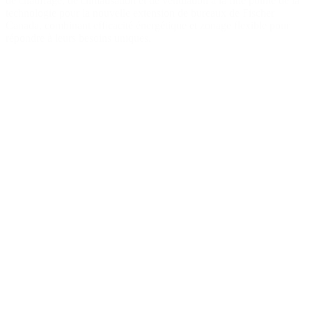
de chauffage, de climatisation et de ventilation à la fine pointe de la
technologie pour la nouvelle extension de bureaux de Fischer
Canada, combinant efficacité énergétique et zonage flexible pour
répondre à leurs besoins uniques.